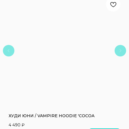
ХУДИ ЮНИ / VAMPIRE HOODIE 'COCOA
Ш
4 490
₽
1