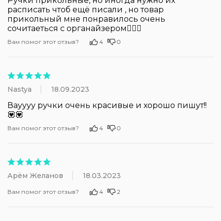
Ручки прикольные, но иногда нужно их 
расписать чтоб ещё писали , но товар 
прикольный мне понравилось очень 
сочитаеться с органайзером❤️‍🔥🎀
Вам помог этот отзыв?
4
0
Nastya
18.09.2023
Вауууу ручки очень красивые и хорошо пишут!! 
💟💟
Вам помог этот отзыв?
4
0
Арëм Желанов
18.03.2023
Вам помог этот отзыв?
4
2