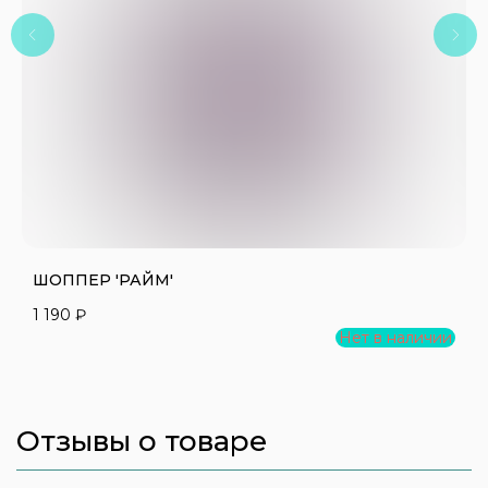
ШОППЕР 'РАЙМ'
С
1 190
₽
4
Нет в наличии
Отзывы о товаре