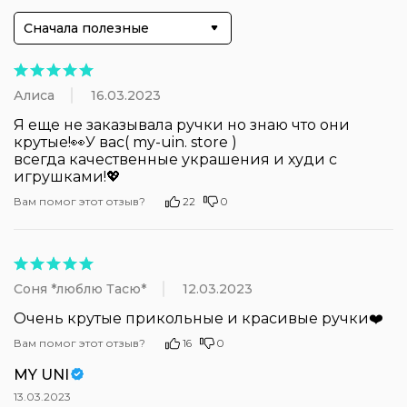
Сначала полезные
Алиса
16.03.2023
Я еще не заказывала ручки но знаю что они 
крутые!👀У вас( my-uin. store )

всегда качественные украшения и худи с 
игрушками!💖
Вам помог этот отзыв?
22
0
Соня *люблю Тасю*
12.03.2023
Очень крутые прикольные и красивые ручки❤️
Вам помог этот отзыв?
16
0
MY UNI
13.03.2023