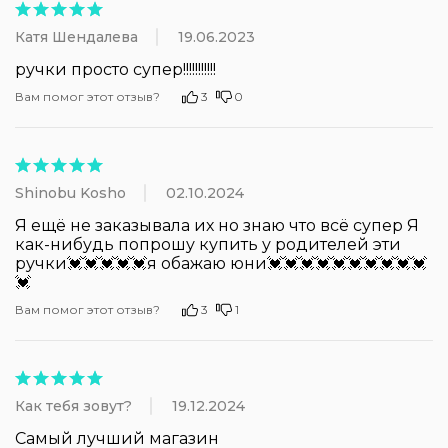
Катя Шендалева
19.06.2023
ручки просто супер!!!!!!!!!!!
Вам помог этот отзыв?
3
0
Shinobu Kosho
02.10.2024
Я ещё не заказывала их но знаю что всё супер Я 
как-нибудь попрошу купить у родителей эти 
ручки💓💓💓💓💓я обажаю юни💓💓💓💓💓💓💓💓💓💓
💓
Вам помог этот отзыв?
3
1
Как тебя зовут?
19.12.2024
Самый лучший магазин