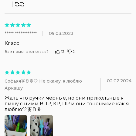
🥰🥰
***** ************
09.03.2023
Класс
Вам помог этот отзыв?
13
2
02.02.2024
Софьяя🪳🥛🍍🤍 Не скажу, я люблю
Аркашу
Жаль что ручки чёрные, но они прикольные я 
пишу с ними ВПР, КР, ПР и они тоненькие как я 
люблю🤍🪳🥛🍍