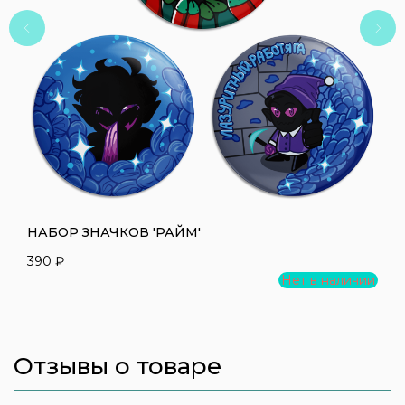
НАБОР ЗНАЧКОВ 'РАЙМ'
О
390
₽
6
Нет в наличии
Отзывы о товаре