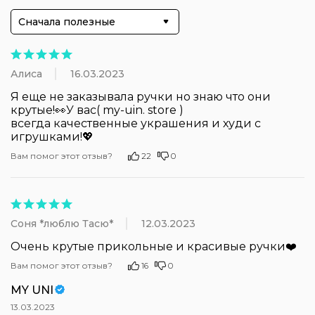
Сначала полезные
Алиса
16.03.2023
Я еще не заказывала ручки но знаю что они 
крутые!👀У вас( my-uin. store )

всегда качественные украшения и худи с 
игрушками!💖
Вам помог этот отзыв?
22
0
Соня *люблю Тасю*
12.03.2023
Очень крутые прикольные и красивые ручки❤️
Вам помог этот отзыв?
16
0
MY UNI
13.03.2023