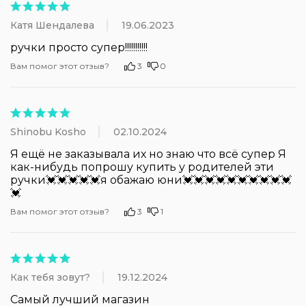
Катя Шендалева
19.06.2023
ручки просто супер!!!!!!!!!!!
Вам помог этот отзыв?
3
0
Shinobu Kosho
02.10.2024
Я ещё не заказывала их но знаю что всё супер Я 
как-нибудь попрошу купить у родителей эти 
ручки💓💓💓💓💓я обажаю юни💓💓💓💓💓💓💓💓💓💓
💓
Вам помог этот отзыв?
3
1
Как тебя зовут?
19.12.2024
Самый лучший магазин