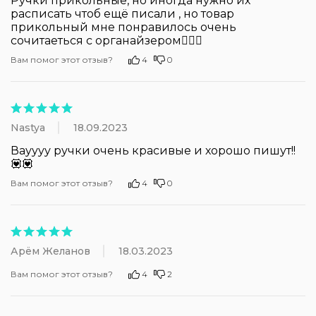
Ручки прикольные, но иногда нужно их 
расписать чтоб ещё писали , но товар 
прикольный мне понравилось очень 
сочитаеться с органайзером❤️‍🔥🎀
Вам помог этот отзыв?
4
0
Nastya
18.09.2023
Вауууу ручки очень красивые и хорошо пишут!! 
💟💟
Вам помог этот отзыв?
4
0
Арëм Желанов
18.03.2023
Вам помог этот отзыв?
4
2