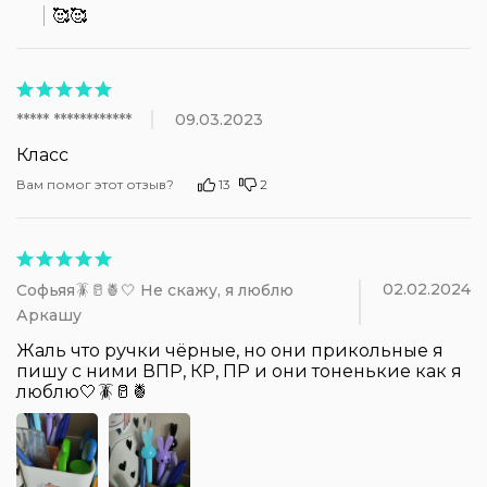
🥰🥰
***** ************
09.03.2023
Класс
Вам помог этот отзыв?
13
2
02.02.2024
Софьяя🪳🥛🍍🤍 Не скажу, я люблю
Аркашу
Жаль что ручки чёрные, но они прикольные я 
пишу с ними ВПР, КР, ПР и они тоненькие как я 
люблю🤍🪳🥛🍍