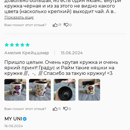
довольно большая, но есть один нюанс: внутри 
кружка чёрная и из за этого не видно какого 
цвета (насколько крепкий) выходит чай. А в
...
Показать еще
Вам помог этот отзыв?
17
0
Амелия Крейцшмар
15.06.2024
Пришло целым. Очень крутая кружка и очень 
яркий принт! Градус и Райм такие няшки на 
кружке ///。-。/// Спасибо за такую кружку! <3
Вам помог этот отзыв?
11
0
MY UNI
16.06.2024